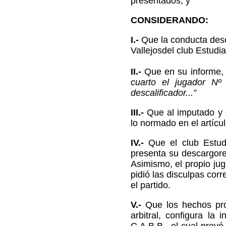
presentados, y
CONSIDERANDO:
I.-
Que la conducta descr
Vallejosdel club Estudia
II.-
Que en su informe, 
cuarto el jugador Nº
descalificador...”
III.-
Que al imputado y e
lo normado en el artícu
IV.-
Que el club Estudi
presenta su descargore
Asimismo, el propio jug
pidió las disculpas cor
el partido.
V.-
Que los hechos prot
arbitral, configura la i