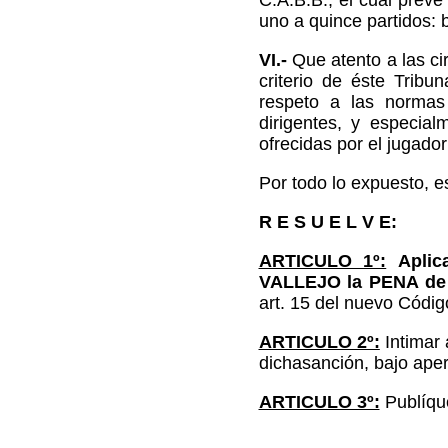
C.A.B.B., el cual pre
uno a quince partidos: 
VI.-
Que atento a las ci
criterio de éste Tribu
respeto a las normas 
dirigentes, y especia
ofrecidas por el jugado
Por todo lo expuesto, e
R E S U E L V E:
ARTICULO 1º:
Aplic
VALLEJO la PENA de
art. 15 del nuevo Códi
ARTICULO 2º:
Intimar 
dichasanción, bajo aper
ARTICULO 3º:
Publíque