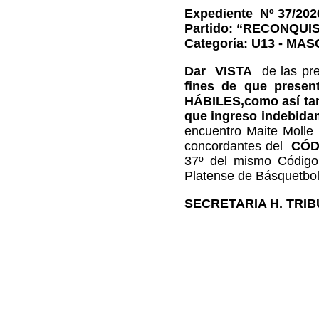
Expediente Nº 37/202
Partido: “RECONQUIS
Categoría: U13 - MA
Dar VISTA
de las pre
fines de que presen
HÁBILES,
como así tam
que ingreso indebida
encuentro Maite Molle 
concordantes del
CÓD
37º del mismo Código.
Platense de Básquetbol 
SECRETARIA H. TRIBU